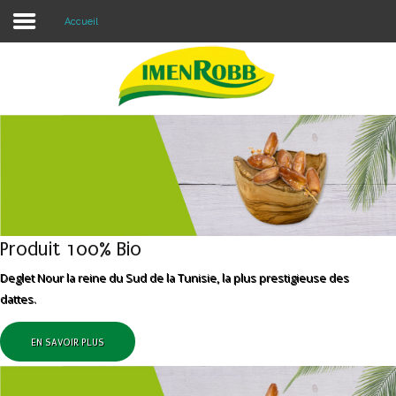
Accueil
Accueil
À propos
Nos Produits
Contacter Nous
Blog
Produit 100% Bio
Deglet Nour la reine du Sud de la Tunisie, la plus prestigieuse des
dattes.
EN SAVOIR PLUS