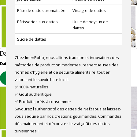
Pâte de dattes aromatisée
Vinaigre de dattes
Pâtisseries aux dattes
Huile de noyaux de
dattes
Sucre de dattes
Dattes dénoyautées
Chez ImenRobb, nous allions tradition et innovation : des
Dattes Deglet Nour dénoyautées, saveur douce et texture fondante
méthodes de production modernes, respectueuses des
normes d’hygiène et de sécurité alimentaire, tout en
EN SAVOIR PLUS
valorisant le savoir-faire local.
✅ 100% naturelles
✅ Goût authentique
✅ Produits prêts à consommer
Savourez l’authenticité des dattes de Nefzaoua et laissez-
vous séduire par nos créations gourmandes. Commandez
dès maintenant et découvrez le vrai goût des dattes
tunisiennes !