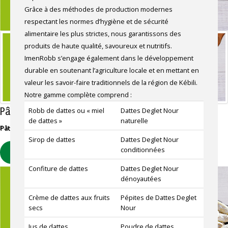
Grâce à des méthodes de production modernes
respectant les normes d’hygiène et de sécurité
alimentaire les plus strictes, nous garantissons des
produits de haute qualité, savoureux et nutritifs.
ImenRobb s’engage également dans le développement
durable en soutenant l’agriculture locale et en mettant en
valeur les savoir-faire traditionnels de la région de Kébili.
Notre gamme complète comprend :
Pâte de dattes
Robb de dattes ou « miel
Dattes Deglet Nour
de dattes »
naturelle
Pâte de dattes extra 100% naturelles.
Sirop de dattes
Dattes Deglet Nour
conditionnées
EN SAVOIR PLUS
Confiture de dattes
Dattes Deglet Nour
dénoyautées
Crème de dattes aux fruits
Pépites de Dattes Deglet
secs
Nour
Jus de dattes
Poudre de dattes