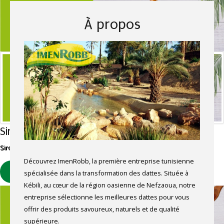
À propos
Sirop de dattes
Sirop sucré foncé obtenu à partir d'extrait de dattes.
Découvrez ImenRobb, la première entreprise tunisienne
spécialisée dans la transformation des dattes. Située à
EN SAVOIR PLUS
Kébili, au cœur de la région oasienne de Nefzaoua, notre
entreprise sélectionne les meilleures dattes pour vous
offrir des produits savoureux, naturels et de qualité
supérieure.